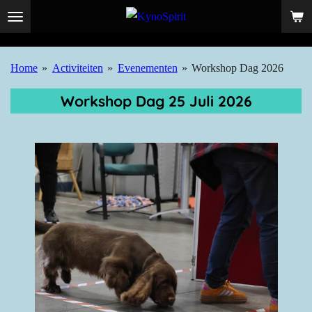
Ga
direct
naar
Home
»
Activiteiten
»
Evenementen
»
Workshop Dag 2026
de
hoofdinhoud
Workshop Dag 25 Juli 2026