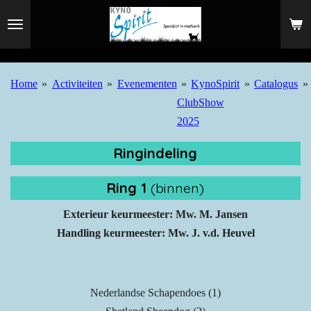
Ga
direct
naar
de
Home
»
Activiteiten
»
Evenementen
»
KynoSpirit
»
Catalogus
»
hoofdinhoud
ClubShow
2025
Ringindeling
Ring 1
(binnen)
Exterieur keurmeester: Mw. M. Jansen
Handling keurmeester: Mw. J. v.d. Heuvel
Nederlandse Schapendoes (1)