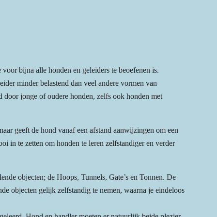
voor bijna alle honden en geleiders te beoefenen is.
leider minder belastend dan veel andere vormen van
 door jonge of oudere honden, zelfs ook honden met
 maar geeft de hond vanaf een afstand aanwijzingen om een
oi in te zetten om honden te leren zelfstandiger en verder
llende objecten; de Hoops, Tunnels, Gate’s en Tonnen. De
de objecten gelijk zelfstandig te nemen, waarna je eindeloos
eleerd. Hond en handler moeten er natuurlijk beide plezier