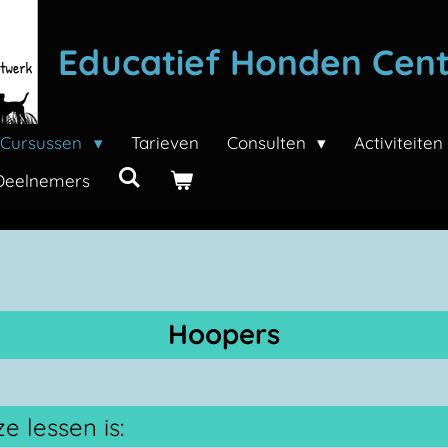
Educatief Honden Cen
Cursussen
Tarieven
Consulten
Activiteite
Deelnemers
Hoopers
e lessen is: