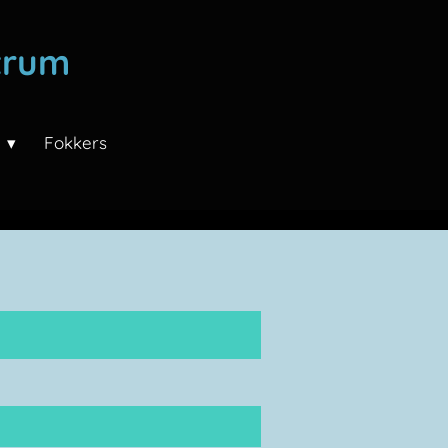
trum
n
Fokkers