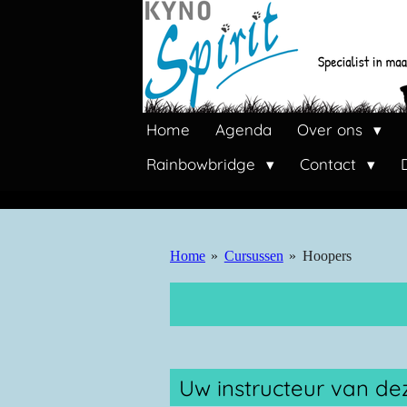
Ga
direct
naar
de
hoofdinhoud
Home
Agenda
Over ons
Rainbowbridge
Contact
Home
»
Cursussen
»
Hoopers
Uw instructeur van dez