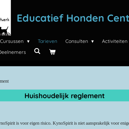
Educatief Honden Cen
Cursussen
Tarieven
Consulten
Activiteite
Deelnemers
ement
Huishoudelijk reglement
noSpirit is voor eigen risico. KynoSpirit is niet aansprakelijk voor en