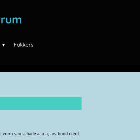
trum
n
Fokkers
ige vorm van schade aan u, uw hond en/of