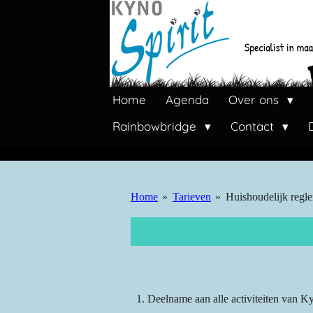
Ga
direct
naar
de
hoofdinhoud
Home
Agenda
Over ons
Rainbowbridge
Contact
Home
»
Tarieven
»
Huishoudelijk regl
Deelname aan alle activiteiten van Ky