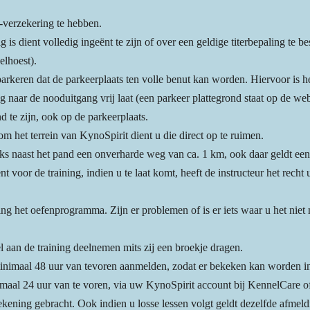
-verzekering te hebben.
 is dient volledig ingeënt te zijn of over een geldige titerbepaling t
elhoest).
rkeren dat de parkeerplaats ten volle benut kan worden. Hiervoor is het
 naar de nooduitgang vrij laat (een parkeer plattegrond staat op de web
nd te zijn, ook op de parkeerplaats.
om het terrein van KynoSpirit dient u die direct op te ruimen.
inks naast het pand een onverharde weg van ca. 1 km, ook daar geldt een
t voor de training, indien u te laat komt, heeft de instructeur het recht
ning het oefenprogramma. Zijn er problemen of is er iets waar u het niet
 aan de training deelnemen mits zij een broekje dragen.
minimaal 48 uur van tevoren aanmelden, zodat er bekeken kan worden in 
nimaal 24 uur van te voren, via uw KynoSpirit account bij KennelCare o
rekening gebracht. Ook indien u losse lessen volgt geldt dezelfde afmeld