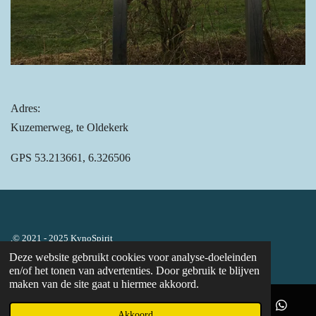
Adres:
Kuzemerweg, te Oldekerk
GPS 53.213661, 6.326506
,© 2021 - 2025 KynoSpirit
Powered by
JouwWeb
Deze website gebruikt cookies voor analyse-doeleinden
en/of het tonen van advertenties. Door gebruik te blijven
maken van de site gaat u hiermee akkoord.
Akkoord