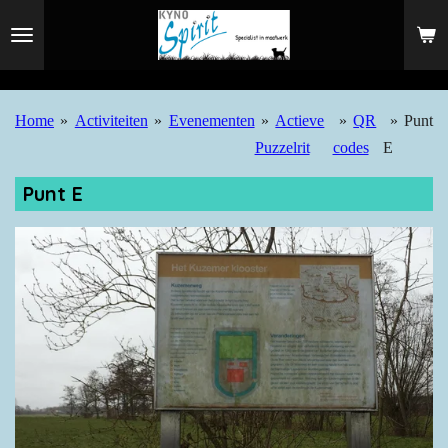
Ga
direct
naar
de
Home
»
Activiteiten
»
Evenementen
»
Actieve
»
QR
»
Punt
hoofdinhoud
Puzzelrit
codes
E
Punt E