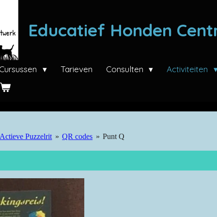
Educatief Honden Cen
Cursussen
Tarieven
Consulten
Activiteiten
Actieve Puzzelrit
»
QR codes
»
Punt Q