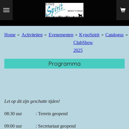
Ga
direct
naar
de
Home
»
Activiteiten
»
Evenementen
»
KynoSpirit
»
Catalogus
»
hoofdinhoud
ClubShow
2025
Programma
Let op dit zijn geschatte tijden!
08:30 uur : Terrein geopend
09:00 uur : Secretariaat geopend