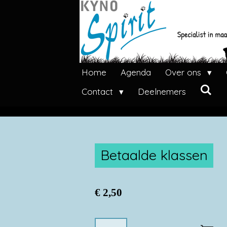
Ga
direct
naar
de
hoofdinhoud
Home
Agenda
Over ons
Contact
Deelnemers
Betaalde klassen
€ 2,50