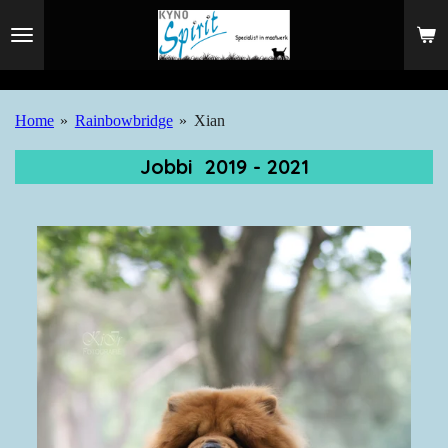
Ga
direct
naar
de
Home
»
Rainbowbridge
»
Xian
hoofdinhoud
Jobbi 2019 - 2021