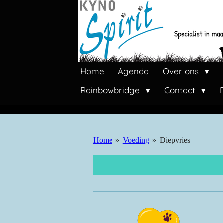
Ga
direct
naar
de
hoofdinhoud
Home
Agenda
Over ons
Rainbowbridge
Contact
Home
»
Voeding
»
Diepvries