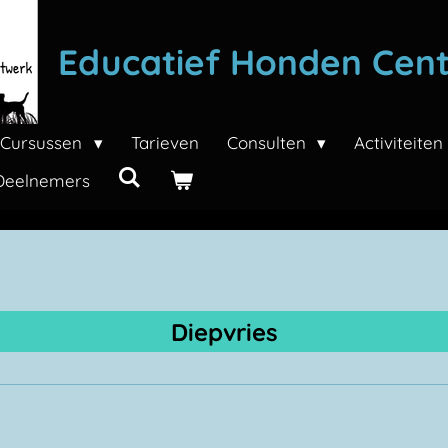
Educatief Honden Cen
Cursussen
Tarieven
Consulten
Activiteite
Deelnemers
Diepvries