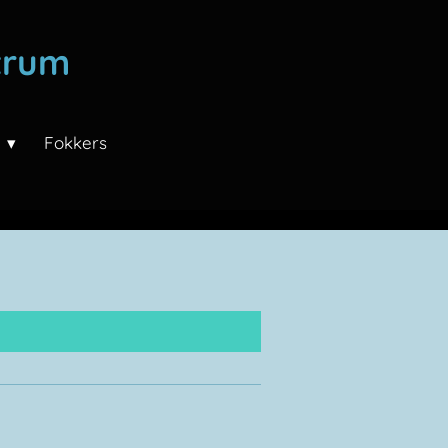
trum
n
Fokkers