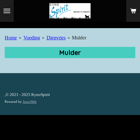
Ga
direct
naar
de
Home
»
Voeding
»
Diepvries
»
Mulder
hoofdinhoud
Mulder
,© 2021 - 2025 KynoSpirit
Powered by
JouwWeb